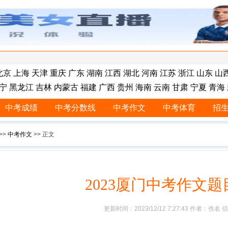
北京
上海
天津
重庆
广东
湖南
江西
湖北
河南
江苏
浙江
山东
山
宁
黑龙江
吉林
内蒙古
福建
广西
贵州
海南
云南
甘肃
宁夏
青海
中考成绩
中考分数线
中考作文
中考体育
招
>>
中考作文
>> 正文
2023厦门中考作文
更新时间：2023/12/12 7:27:43 作者：佚名