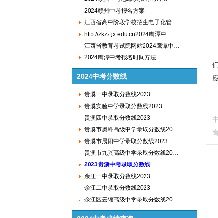
2024赣州中考报名方案
江西省高中阶段学校招生电子化管…
2
http://zkzz.jx.edu.cn2024鹰潭中…
江西省教育考试院网站2024鹰潭中…
2024鹰潭中考报名时间方法
2024中考分数线
贵溪一中录取分数线2023
贵溪实验中学录取分数线2023
贵溪四中录取分数线2023
贵溪市奥科高级中学录取分数线20…
贵溪市晨阳中学录取分数线2023
贵溪市九兴高级中学录取分数线20…
2023贵溪中考录取分数线
余江一中录取分数线2023
余江二中录取分数线2023
余江区云锦高级中学录取分数线20…