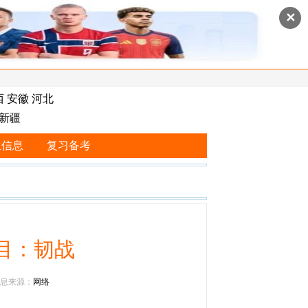
✕
西
安徽
河北
新疆
生信息
复习备考
题目：韧战
 信息来源：
网络